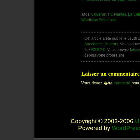
Tags:
Coueron
,
FC Nantes
,
La Cit
Wladislav Smolenski.
Cet article a été publié le Jeud
Anecdotes
,
Joueurs
. Vous pouve
flux
RSS 2.0
. Vous pouvez
laiss
depuis votre propre site.
Laisser un commentaire
Vous devez �tre
connecté
pour 
Copyright © 2003-2006
U
Powered by
WordPres