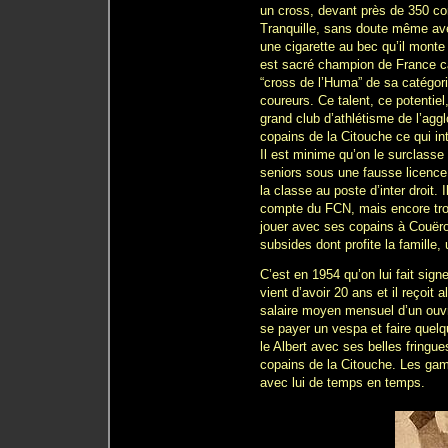
un cross, devant près de 350 co
Tranquille, sans doute même ave
une cigarette au bec qu’il monte 
est sacré champion de France cad
“cross de l’Huma” de sa catégori
coureurs. Ce talent, ce potentie
grand club d’athlétisme de l’ag
copains de la Citouche ce qui inté
Il est minime qu’on le surclasse 
seniors sous une fausse licence. 
la classe au poste d’inter droit. 
compte du FCN, mais encore trop 
jouer avec ses copains à Couër
subsides dont profite la famille,
C’est en 1954 qu’on lui fait sign
vient d’avoir 20 ans et il reçoit 
salaire moyen mensuel d’un ouvri
se payer un vespa et faire quelq
le Albert avec ses belles fringu
copains de la Citouche. Les gam
avec lui de temps en temps.