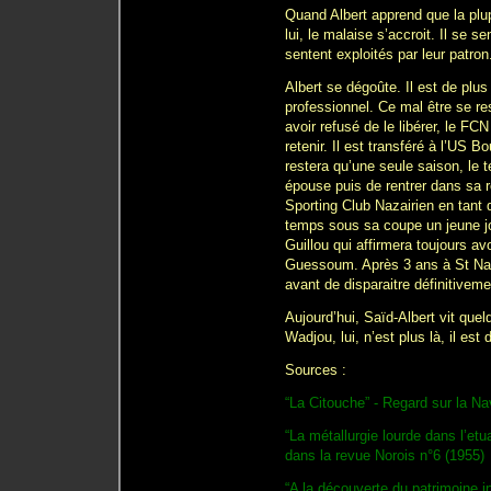
Quand Albert apprend que la plu
lui, le malaise s’accroit. Il se 
sentent exploités par leur patron
Albert se dégoûte. Il est de plus
professionnel. Ce mal être se r
avoir refusé de le libérer, le F
retenir. Il est transféré à l’US 
restera qu’une seule saison, le 
épouse puis de rentrer dans sa r
Sporting Club Nazairien en tant q
temps sous sa coupe un jeune jo
Guillou qui affirmera toujours a
Guessoum. Après 3 ans à St Naza
avant de disparaitre définitivem
Aujourd’hui, Saïd-Albert vit que
Wadjou, lui, n’est plus là, il es
Sources :
“La Citouche” - Regard sur la N
“La métallurgie lourde dans l’etu
dans la revue Norois n°6 (1955)
“A la découverte du patrimoine i