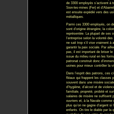
de 3300 employés s’activent à t
Sion-les-mines (Fer) et d’Abarret
est ensuite expédié vers des usi
métalliques.
Parmi ces 3300 employés, on d
sont d’origine étrangère, la colo
représentée. La plupart de ses o
l’entreprise selon la volonté de
ne sait trop s’il vise vraiment à
garantir la paix sociale. Par ail
pas, il est important de briser
issue du milieu rural en les form
patronat construit donc d’immen
usines pour mieux contrôler la vi
Dans l’esprit des patrons, ces c
fléaux qui frappent les classes p
souvent dans une misère sociale,
d’hygiène, d’alcool et de violenc
familiale, propreté, probité et sur
salaires de misère ne suffisent 
ouvriers et, à la Navale comme 
plus qu’on ne gagne d’argent si l
enfants. On tire le diable par la