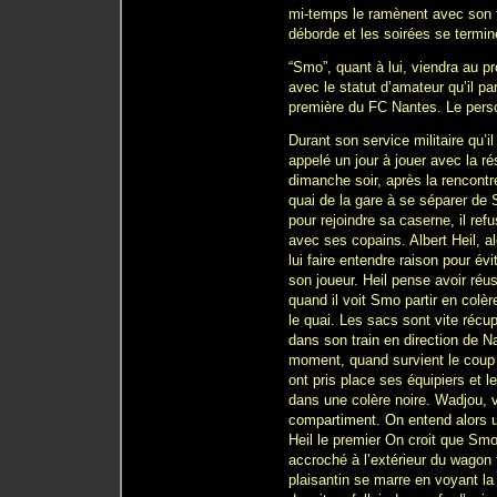
mi-temps le ramènent avec son f
déborde et les soirées se term
“Smo”, quant à lui, viendra au p
avec le statut d’amateur qu’il p
première du FC Nantes. Le perso
Durant son service militaire qu’il
appelé un jour à jouer avec la r
dimanche soir, après la rencontr
quai de la gare à se séparer de S
pour rejoindre sa caserne, il ref
avec ses copains. Albert Heil, al
lui faire entendre raison pour évi
son joueur. Heil pense avoir réu
quand il voit Smo partir en colè
le quai. Les sacs sont vite récu
dans son train en direction de N
moment, quand survient le coup
ont pris place ses équipiers et l
dans une colère noire. Wadjou, ve
compartiment. On entend alors un
Heil le premier On croit que Smo
accroché à l’extérieur du wagon ta
plaisantin se marre en voyant la