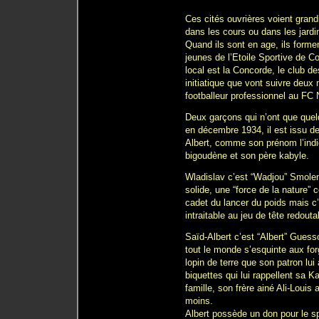
Ces cités ouvrières voient gran
dans les cours ou dans les jardi
Quand ils sont en age, ils forme
jeunes de l’Etoile Sportive de Co
local est la Concorde, le club d
initiatique que vont suivre deu
footballeur professionnel au FC 
Deux garçons qui n’ont que quelq
en décembre 1934, il est issu de 
Albert, comme son prénom l’indi
bigoudène et son père kabyle.
Wladislav c’est “Wadjou” Smolen
solide, une “force de la nature”
cadet du lancer du poids mais c’
intraitable au jeu de tête redouta
Saïd-Albert c’est “Albert” Gues
tout le monde s’esquinte aux for
lopin de terre que son patron lui
biquettes qui lui rappellent sa Ka
famille, son frère ainé Ali-Loui
moins.
Albert possède un don pour le s