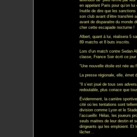
en appelant Paris pour qu’on lui
Inutile de dire que les sanctio
son club avant d’être transféré a
avant de disparaitre du monde du
cher cette escapade nocturne !
Albert, quant à lui, réalisera 5
89 matchs et 8 buts inscrits.
Lors d’un match contre Sedan Al
classe, France Soir écrit ce jour 
“Une nouvelle étoile est née au f
La presse régionale, elle, émet 
“Il s’est joué de tous ses advers
redoutable, plus coriace que tou
Évidemment, la carrière sportive
cité où les tentations sont tell
division comme Lyon et le Stade
l’accueillir. Hélas, les joueurs 
seuls maitres de leur destin et s
dirigeants qui les emploient. Et 
lâcher…