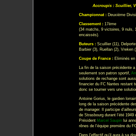
Accroupis : Scuillier, 
Championnat :
Deuxième Divis
Classement :
17ème
(34 matchs, 9 victoires, 9 nuls,
encaissés).
Buteurs :
Scuillier (11), Delporte
Barbier (3), Ruellan (2), Vreken 
Coupe de France :
Eliminés en 
La fin de la saison précédente 
seulement son patron sportif,
An
solutions de rechange sont aussi
financier du FC Nantes restant to
donc se tourner vers une solutio
Antoine Gorius, le gardien lorra
long de la saison précédente des 
de manager. Il participe d’ailleu
de Strasbourg durant l’été 1949 
Président
Marcel Saupin
lui anno
rênes de l’équipe première du F
Dans l’effectif qu’il aura à sa d