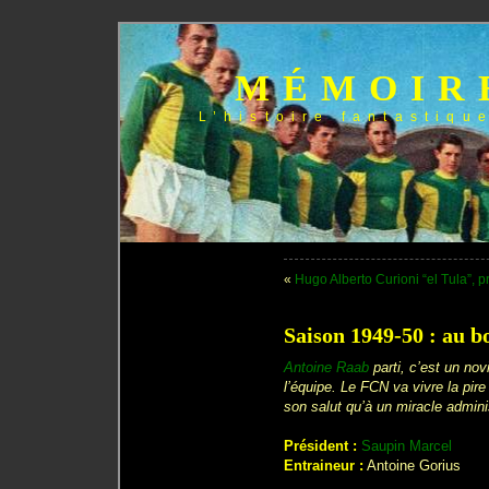
MÉMOIR
L’histoire fantastiqu
«
Hugo Alberto Curioni “el Tula”, p
Saison 1949-50 : au b
Antoine Raab
parti, c’est un nov
l’équipe. Le FCN va vivre la pire
son salut qu’à un miracle adminis
Président :
Saupin Marcel
Entraineur :
Antoine Gorius