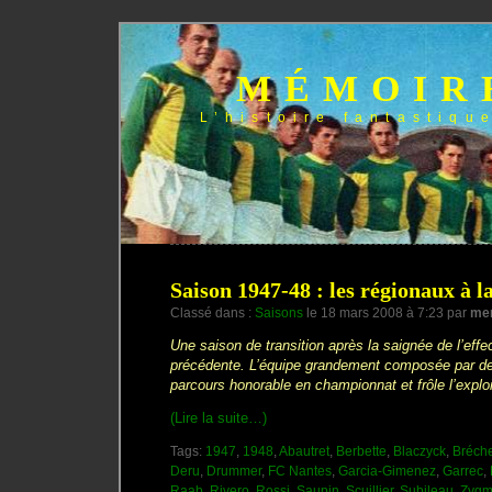
MÉMOIR
L’histoire fantastiqu
Saison 1947-48 : les régionaux à l
Classé dans :
Saisons
le 18 mars 2008 à 7:23 par
me
Une saison de transition après la saignée de l’effect
précédente. L’équipe grandement composée par des
parcours honorable en championnat et frôle l’expl
(Lire la suite…)
Tags:
1947
,
1948
,
Abautret
,
Berbette
,
Blaczyck
,
Bréch
Deru
,
Drummer
,
FC Nantes
,
Garcia-Gimenez
,
Garrec
,
Raab
,
Rivero
,
Rossi
,
Saupin
,
Scuillier
,
Subileau
,
Zygm