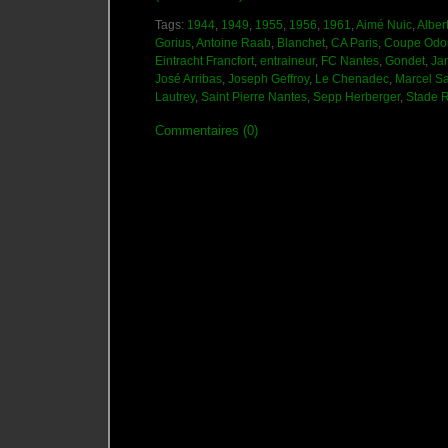
Tags:
1944
,
1949
,
1955
,
1956
,
1961
,
Aimé Nuic
,
Alber
Gorius
,
Antoine Raab
,
Blanchet
,
CA Paris
,
Coupe Odor
Eintracht Francfort
,
entraineur
,
FC Nantes
,
Gondet
,
Ja
José Arribas
,
Joseph Geffroy
,
Le Chenadec
,
Marcel S
Lautrey
,
Saint Pierre Nantes
,
Sepp Herberger
,
Stade 
Commentaires (0)