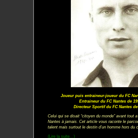
Joueur puis entraineur-joueur du FC Nan
Entraineur du FC Nantes de 19
Directeur Sportif du FC Nantes de
Celui qui se disait “citoyen du monde” avant tout a
Nantes à jamais. Cet article vous raconte le parcou
talent mais surtout le destin d’un homme hors du
(Lire la suite…)