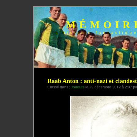
MÉMOIR
L’histoire fantastiqu
Raab Anton : anti-nazi et clandest
Classé dans :
Joueurs
le 29 décembre 2012 à 2:07 p